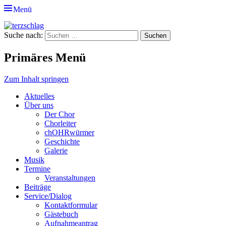
Menü
terzschlag
Gemischter Chor Hetzdorf e. V.
Suche nach:
Primäres Menü
Zum Inhalt springen
Aktuelles
Über uns
Der Chor
Chorleiter
chOHRwürmer
Geschichte
Galerie
Musik
Termine
Veranstaltungen
Beiträge
Service/Dialog
Kontaktformular
Gästebuch
Aufnahmeantrag