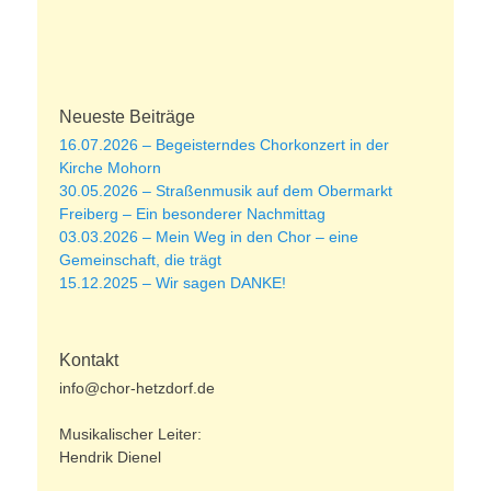
n
n
n
n
n
n
n
g
a
g
t
e
i
n
o
Neueste Beiträge
n
16.07.2026 – Begeisterndes Chorkonzert in der
Kirche Mohorn
30.05.2026 – Straßenmusik auf dem Obermarkt
Freiberg – Ein besonderer Nachmittag
03.03.2026 – Mein Weg in den Chor – eine
Gemeinschaft, die trägt
15.12.2025 – Wir sagen DANKE!
Kontakt
info@chor-hetzdorf.de
Musikalischer Leiter:
Hendrik Dienel