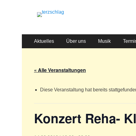
terzschlag
Gemischter Chor Hetzdorf e. V.
Primäres
Zum
Aktuelles
Über uns
Musik
Termi
Inhalt
Menü
springen
« Alle Veranstaltungen
Diese Veranstaltung hat bereits stattgefunde
Konzert Reha- Kl