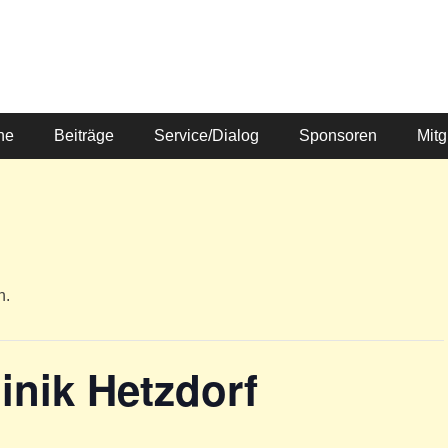
ne
Beiträge
Service/Dialog
Sponsoren
Mitg
n.
inik Hetzdorf