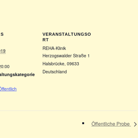
LS
VERANSTALTUNGSO
RT
REHA-Klinik
019
Herzogswalder Straße 1
Halsbrücke
,
09633
20:00
Deutschland
altungskategorie
Öffentlich
Öffentliche Probe