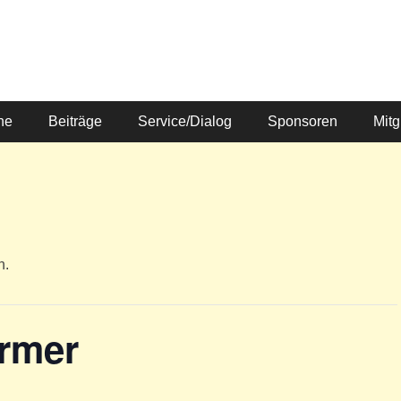
ne
Beiträge
Service/Dialog
Sponsoren
Mitg
n.
rmer