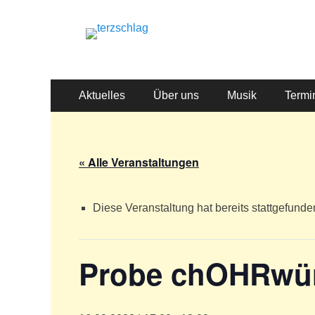
terzschlag
Gemischter Chor Hetzdorf e. V.
Primäres
Zum
Aktuelles
Über uns
Musik
Termi
Inhalt
Menü
springen
« Alle Veranstaltungen
Diese Veranstaltung hat bereits stattgefunde
Probe chOHRwü