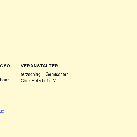
NGSO
VERANSTALTER
terzschlag – Gemischter
haar
Chor Hetzdorf e.V.
1
igen