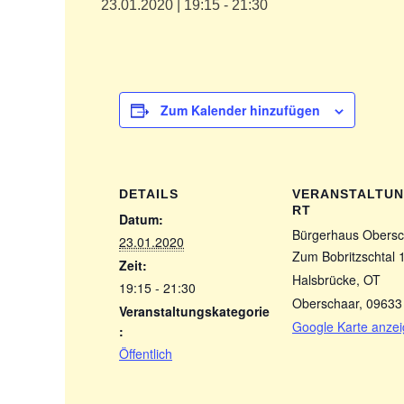
23.01.2020 | 19:15
-
21:30
Zum Kalender hinzufügen
DETAILS
VERANSTALTU
RT
Datum:
Bürgerhaus Obersc
23.01.2020
Zum Bobritzschtal 
Zeit:
Halsbrücke, OT
19:15 - 21:30
Oberschaar
,
09633
Veranstaltungskategorie
Google Karte anze
:
Öffentlich