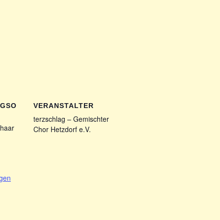
NGSO
VERANSTALTER
terzschlag – Gemischter
haar
Chor Hetzdorf e.V.
1
igen