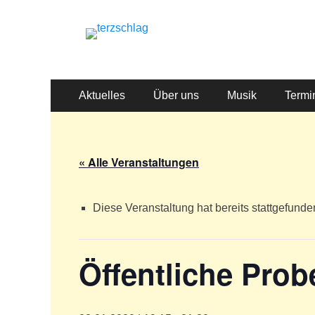
terzschlag
Gemischter Chor Hetzdorf e. V.
Primäres
Zum
Aktuelles
Über uns
Musik
Termi
Inhalt
Menü
springen
« Alle Veranstaltungen
Diese Veranstaltung hat bereits stattgefunde
Öffentliche Prob