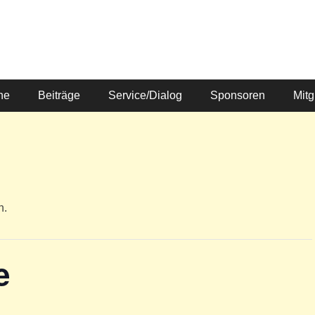
ne
Beiträge
Service/Dialog
Sponsoren
Mitg
n.
e