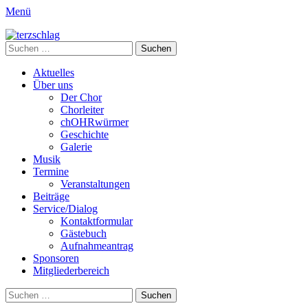
Menü
terzschlag
Gemischter Chor Hetzdorf e. V.
Suche
nach:
Primäres
Zum
Aktuelles
Inhalt
Über uns
Menü
springen
Der Chor
Chorleiter
chOHRwürmer
Geschichte
Galerie
Musik
Termine
Veranstaltungen
Beiträge
Service/Dialog
Kontaktformular
Gästebuch
Aufnahmeantrag
Sponsoren
Mitgliederbereich
Suchen
Suche
nach: