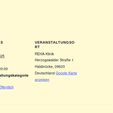
LS
VERANSTALTUNGSO
RT
REHA-Klinik
025
Herzogswalder Straße 1
Halsbrücke
,
09633
20:00
Deutschland
Google Karte
altungskategorie
anzeigen
Öffentlich