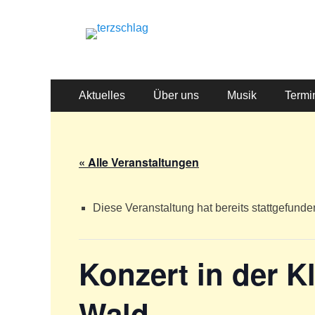
terzschlag
Gemischter Chor Hetzdorf e. V.
Primäres
Zum
Aktuelles
Über uns
Musik
Termi
Inhalt
Menü
springen
« Alle Veranstaltungen
Diese Veranstaltung hat bereits stattgefunde
Konzert in der K
Wald