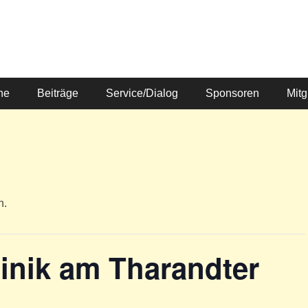
ne
Beiträge
Service/Dialog
Sponsoren
Mitg
n.
linik am Tharandter