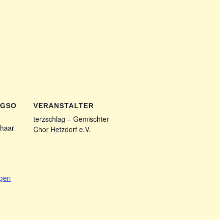
NGSO
VERANSTALTER
terzschlag – Gemischter
haar
Chor Hetzdorf e.V.
1
igen