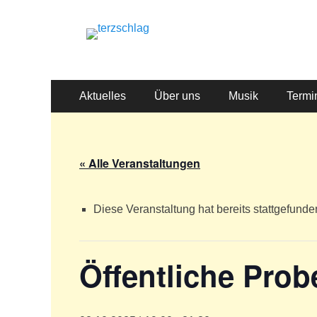
terzschlag
Gemischter Chor Hetzdorf e. V.
Primäres
Zum
Aktuelles
Über uns
Musik
Termi
Inhalt
Menü
springen
« Alle Veranstaltungen
Diese Veranstaltung hat bereits stattgefunde
Öffentliche Prob