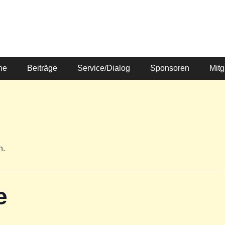
ne
Beiträge
Service/Dialog
Sponsoren
Mitg
n.
e