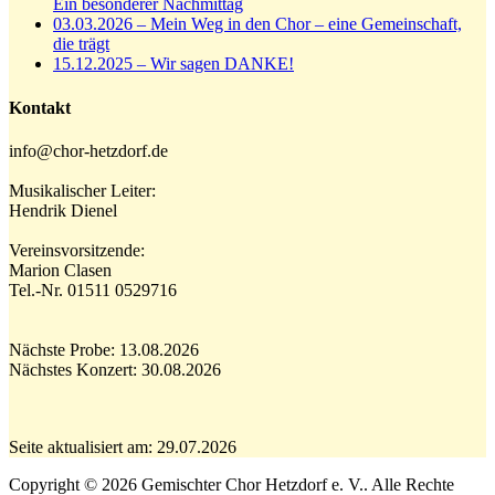
Ein besonderer Nachmittag
03.03.2026 – Mein Weg in den Chor – eine Gemeinschaft,
die trägt
15.12.2025 – Wir sagen DANKE!
Kontakt
info@chor-hetzdorf.de
Musikalischer Leiter:
Hendrik Dienel
Vereinsvorsitzende:
Marion Clasen
Tel.-Nr. 01511 0529716
Nächste Probe: 13.08.2026
Nächstes Konzert: 30.08.2026
Seite aktualisiert am: 29.07.2026
N
Copyright © 2026 Gemischter Chor Hetzdorf e. V.. Alle Rechte