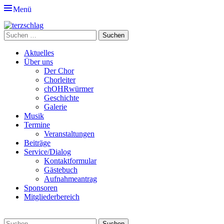
Menü
terzschlag
Gemischter Chor Hetzdorf e. V.
Suche
nach:
Primäres
Zum
Aktuelles
Inhalt
Über uns
Menü
springen
Der Chor
Chorleiter
chOHRwürmer
Geschichte
Galerie
Musik
Termine
Veranstaltungen
Beiträge
Service/Dialog
Kontaktformular
Gästebuch
Aufnahmeantrag
Sponsoren
Mitgliederbereich
Suchen
Suche