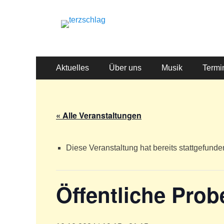
terzschlag
Gemischter Chor Hetzdorf e. V.
Primäres
Zum
Aktuelles
Über uns
Musik
Termi
Inhalt
Menü
springen
« Alle Veranstaltungen
Diese Veranstaltung hat bereits stattgefunde
Öffentliche Prob