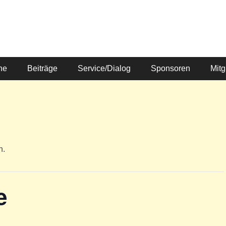
ne
Beiträge
Service/Dialog
Sponsoren
Mitg
n.
e