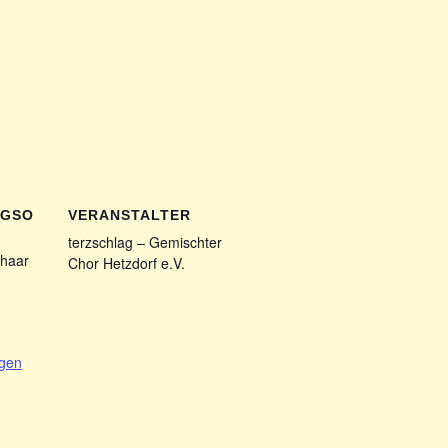
NGSO
VERANSTALTER
terzschlag – Gemischter
haar
Chor Hetzdorf e.V.
1
igen