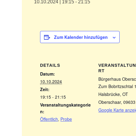
10.10.2024 | 19:15
-
21:15
Zum Kalender hinzufügen
DETAILS
VERANSTALTU
RT
Datum:
Bürgerhaus Obersc
10.10.2024
Zum Bobritzschtal 
Zeit:
Halsbrücke, OT
19:15 - 21:15
Oberschaar
,
09633
Veranstaltungskategorie
Google Karte anze
n:
Öffentlich
,
Probe