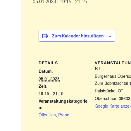
05.01.2023 | 19:15
-
21:15
Zum Kalender hinzufügen
DETAILS
VERANSTALTU
RT
Datum:
Bürgerhaus Obersc
05.01.2023
Zum Bobritzschtal 
Zeit:
Halsbrücke, OT
19:15 - 21:15
Oberschaar
,
09633
Veranstaltungskategorie
Google Karte anze
n:
Öffentlich
,
Probe