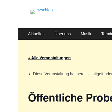
terzschlag
Gemischter Chor Hetzdorf e. V.
Primäres
Zum
Aktuelles
Über uns
Musik
Termi
Inhalt
Menü
springen
« Alle Veranstaltungen
Diese Veranstaltung hat bereits stattgefunde
Öffentliche Prob