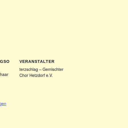
NGSO
VERANSTALTER
terzschlag – Gemischter
haar
Chor Hetzdorf e.V.
1
igen