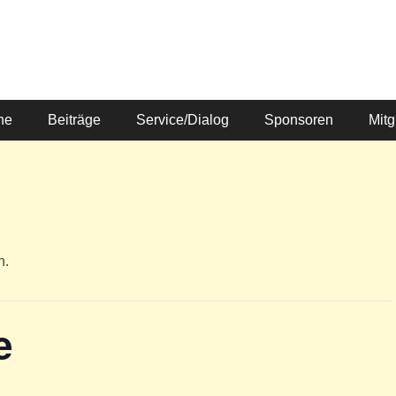
ne
Beiträge
Service/Dialog
Sponsoren
Mitg
n.
e